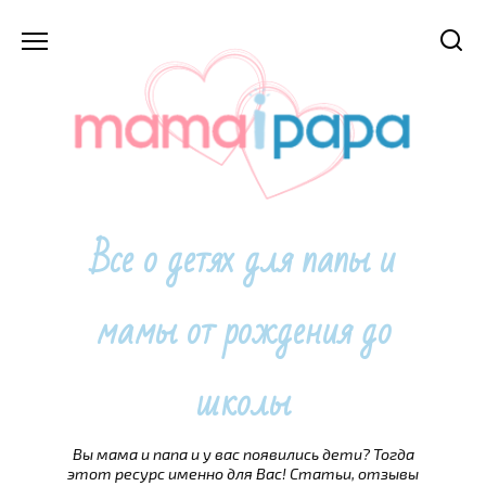
Перейти
к
содержанию
Все о детях для папы и
мамы от рождения до
школы
Вы мама и папа и у вас появились дети? Тогда
этот ресурс именно для Вас! Статьи, отзывы