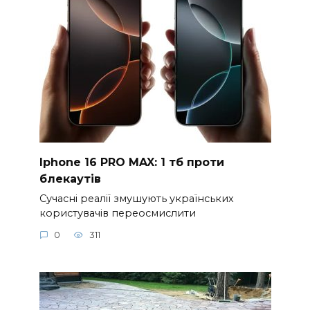
Iphone 16 PRO MAX: 1 тб проти
блекаутів
Сучасні реалії змушують українських
користувачів переосмислити
0
311