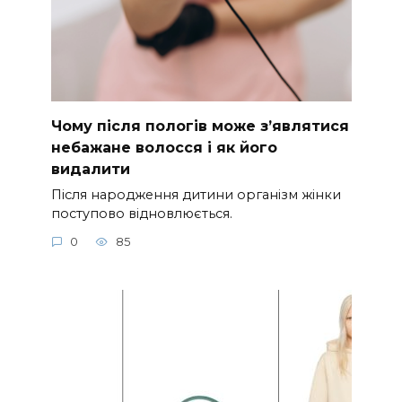
Чому після пологів може з’являтися
небажане волосся і як його
видалити
Після народження дитини організм жінки
поступово відновлюється.
0
85