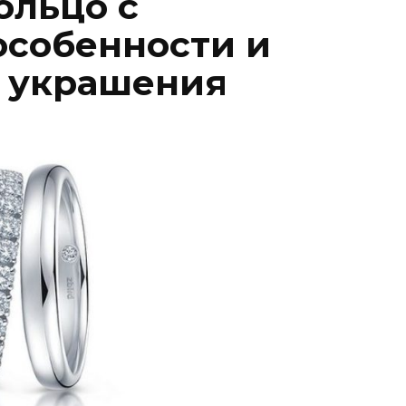
ольцо с
особенности и
а украшения