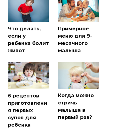
Что делать,
Примерное
если у
меню для 9-
ребенка болит
месячного
живот
малыша
Когда можно
6 рецептов
стричь
приготовлени
малыша в
я первых
первый раз?
супов для
ребенка