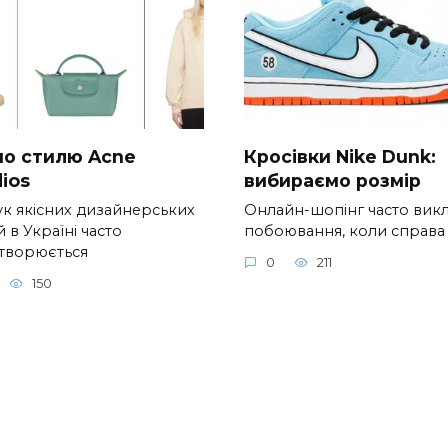
 по стилю Acne
Кросівки Nike Dunk:
ios
вибираємо розмір
к якісних дизайнерських
Онлайн-шопінг часто вик
 в Україні часто
побоювання, коли справа
творюється
0
211
150