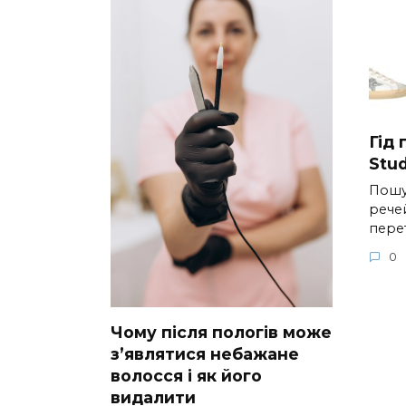
Гід
Stud
Пошу
речей
пере
0
Чому після пологів може
з’являтися небажане
волосся і як його
видалити