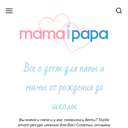
Перейти
к
содержанию
Все о детях для папы и
мамы от рождения до
школы
Вы мама и папа и у вас появились дети? Тогда
этот ресурс именно для Вас! Статьи, отзывы