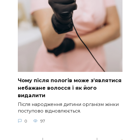
Чому після пологів може з’являтися
небажане волосся і як його
видалити
Після народження дитини організм жінки
поступово відновлюється.
0
97