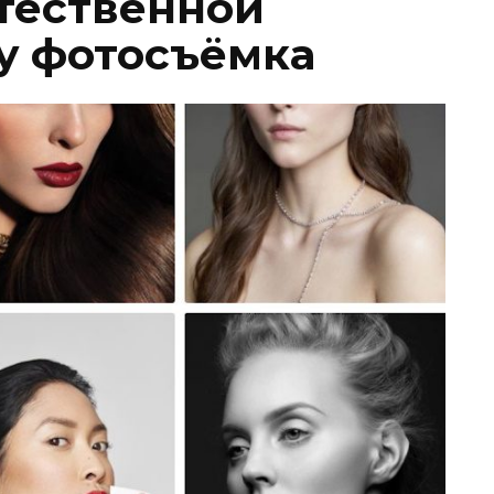
тественной
ty фотосъёмка