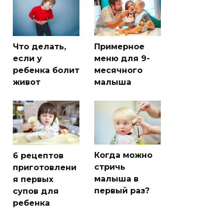
Что делать,
Примерное
если у
меню для 9-
ребенка болит
месячного
живот
малыша
Когда можно
6 рецептов
стричь
приготовлени
малыша в
я первых
первый раз?
супов для
ребенка