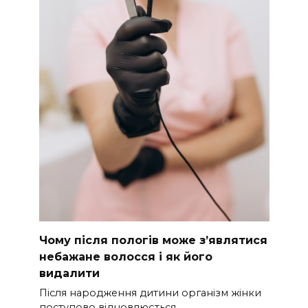
Чому після пологів може з’являтися
небажане волосся і як його
видалити
Після народження дитини організм жінки
поступово відновлюється.