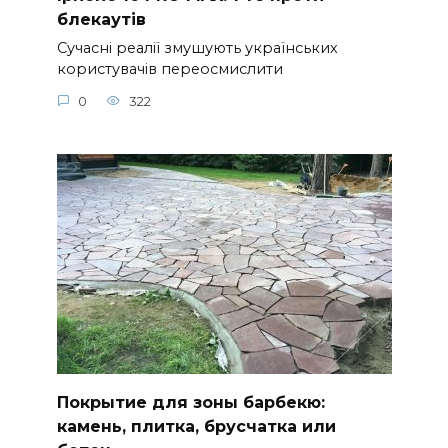
блекаутів
Сучасні реалії змушують українських
користувачів переосмислити
0
322
Покрытие для зоны барбекю:
камень, плитка, брусчатка или