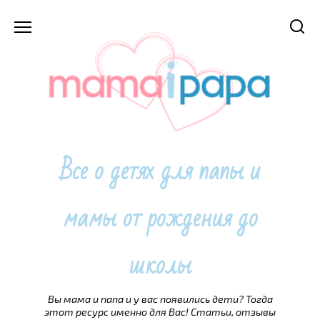
Перейти
к
содержанию
Все о детях для папы и
мамы от рождения до
школы
Вы мама и папа и у вас появились дети? Тогда
этот ресурс именно для Вас! Статьи, отзывы