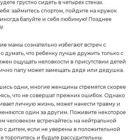
удете грустно сидеть в четырех стенах.
ебя: займитесь спортом, пойдите на кружок
, иногда балуйте и себя любимую! Позднее
й!
ие мамы сознательно избегают встреч с
но думать, что ребенку лучше дружить только с
олжен ощущать неловкости в присутствии детей
стично папу может замещать дядя или дедушка.
вшись одни, многие женщины стремятся скорее
ясь, что не совершат прежних ошибок. Однако
ивает личную жизнь, может нанести травму и
 меняются один за другим. Поживите некоторое
ым человеком встречайтесь на нейтральной
о с дитем, если не уверены в положительной
е торопитесь и будьте рассудительны.