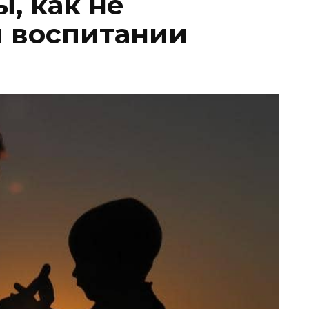
, как не
 воспитании