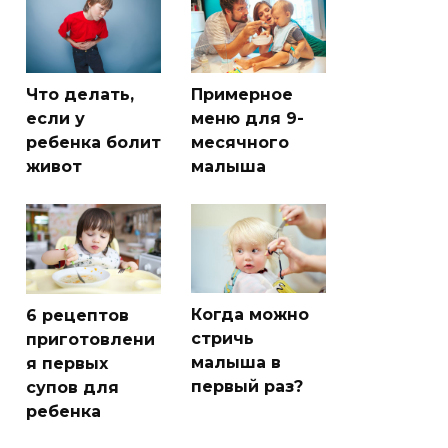
Что делать,
Примерное
если у
меню для 9-
ребенка болит
месячного
живот
малыша
Когда можно
6 рецептов
стричь
приготовлени
малыша в
я первых
первый раз?
супов для
ребенка