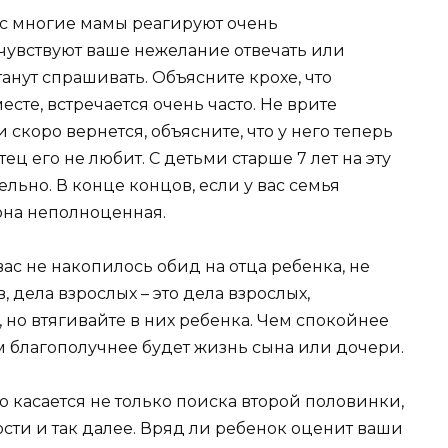
ос многие мамы реагируют очень
чувствуют ваше нежелание отвечать или
танут спрашивать. Объясните крохе, что
есте, встречается очень часто. Не врите
 скоро вернется, объясните, что у него теперь
отец его не любит. С детьми старше 7 лет на эту
льно. В конце концов, если у вас семья
 она неполноценная.
 вас не накопилось обид на отца ребенка, не
, дела взрослых – это дела взрослых,
но втягивайте в них ребенка. Чем спокойнее
ем благополучнее будет жизнь сына или дочери.
Это касается не только поиска второй половинки,
ости и так далее. Вряд ли ребенок оценит ваши