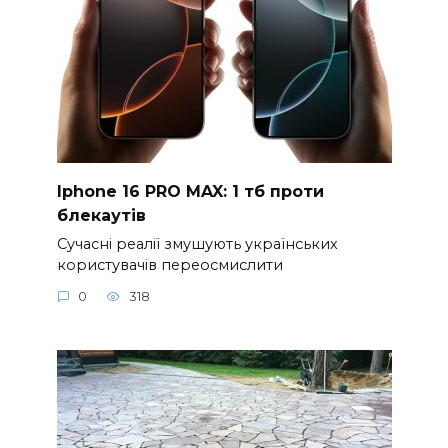
Iphone 16 PRO MAX: 1 тб проти
блекаутів
Сучасні реалії змушують українських
користувачів переосмислити
0
318