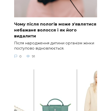
Чому після пологів може з’являтися
небажане волосся і як його
видалити
Після народження дитини організм жінки
поступово відновлюється.
0
91