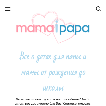
Перейти
к
содержанию
Все о детях для папы и
мамы от рождения до
школы
Вы мама и папа и у вас появились дети? Тогда
этот ресурс именно для Вас! Статьи, отзывы