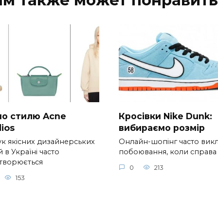
 по стилю Acne
Кросівки Nike Dunk:
ios
вибираємо розмір
к якісних дизайнерських
Онлайн-шопінг часто вик
 в Україні часто
побоювання, коли справа
творюється
0
213
153