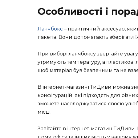
Особливості і пор
Ланчбокс
– практичний аксесуар, яки
пакетів. Вони допомагають зберігати 
При виборі ланчбоксу звертайте увагу 
утримують температуру, а пластикові л
щоб матеріал був безпечним та не взає
В інтернет-магазині ТиДиви можна зна
конфігурацій, які підходять для різн
зможете насолоджуватися своєю улюбл
місці.
Завітайте в інтернет-магазин ТиДиви.
дому, офісу та інших місць у вашому 