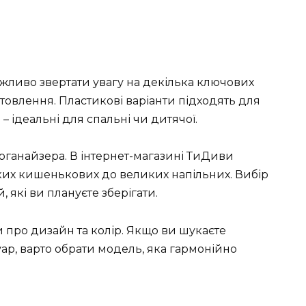
жливо звертати увагу на декілька ключових
товлення. Пластикові варіанти підходять для
– ідеальні для спальні чи дитячої.
рганайзера. В інтернет-магазині ТиДиви
иких кишенькових до великих напільних. Вибір
, які ви плануєте зберігати.
 про дизайн та колір. Якщо ви шукаєте
ар, варто обрати модель, яка гармонійно