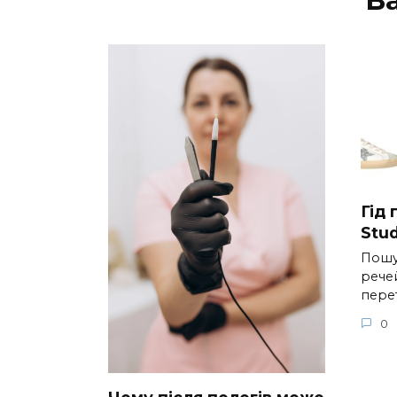
Гід
Stud
Пошу
речей
пере
0