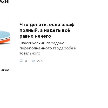
Что делать, если шкаф
полный, а надеть всё
равно нечего
Классический парадокс
переполненного гардероба и
тотального
0
226
ликає