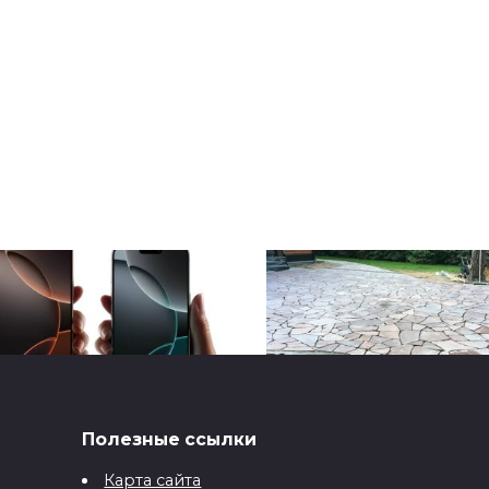
Полезные ссылки
ne 16 PRO MAX: 1 тб
Покрытие для зоны
ти блекаутів
барбекю: камень,
Карта сайта