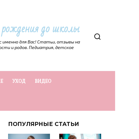
т рождения до школы
рс именно для Вас! Статьи, отзывы на
ости и родов. Педиатрия, детское
Е
УХОД
ВИДЕО
ПОПУЛЯРНЫЕ СТАТЬИ