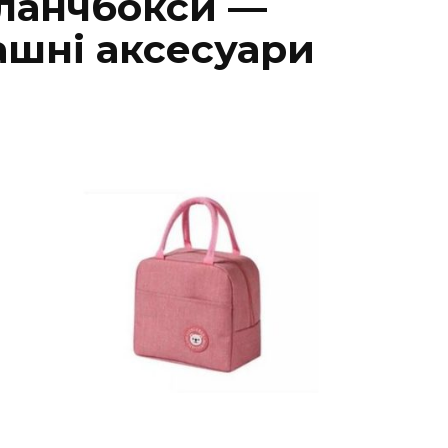
 ланчбокси —
ашні аксесуари