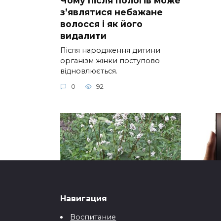
Чому після пологів може
з’являтися небажане
волосся і як його
видалити
Після народження дитини
організм жінки поступово
відновлюється.
0
92
Навигация
Секреты богатырского
Ipho
урожая дайкона или как
про
Воспитание