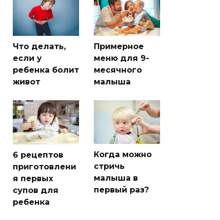
Что делать,
Примерное
если у
меню для 9-
ребенка болит
месячного
живот
малыша
Когда можно
6 рецептов
стричь
приготовлени
малыша в
я первых
первый раз?
супов для
ребенка