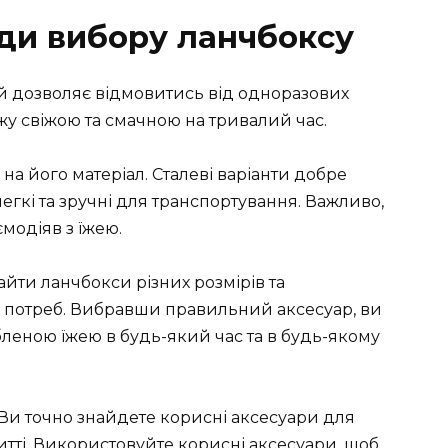
ади вибору ланчбоксу
й дозволяє відмовитись від одноразових
їжу свіжою та смачною на тривалий час.
на його матеріал. Сталеві варіанти добре
егкі та зручні для транспортування. Важливо,
модіяв з їжею.
йти ланчбокси різних розмірів та
их потреб. Вибравши правильний аксесуар, ви
еною їжею в будь-який час та в будь-якому
 Ви точно знайдете корисні аксесуари для
житті. Використовуйте корисні аксесуари, щоб