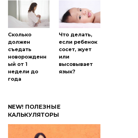
Сколько
Что делать,
должен
если ребенок
съедать
сосет, жует
новорожденн
или
ый от 1
высовывает
недели до
язык?
года
NEW! ПОЛЕЗНЫЕ
КАЛЬКУЛЯТОРЫ