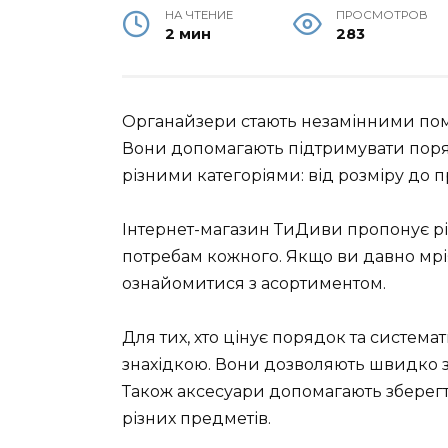
НА ЧТЕНИЕ
ПРОСМОТРОВ
2 мин
283
Органайзери стають незамінними пом
Вони допомагають підтримувати поря
різними категоріями: від розміру до 
Інтернет-магазин ТиДиви пропонує рі
потребам кожного. Якщо ви давно мрі
ознайомитися з асортиментом.
Для тих, хто цінує порядок та систем
знахідкою. Вони дозволяють швидко зн
Також аксесуари допомагають зберегт
різних предметів.