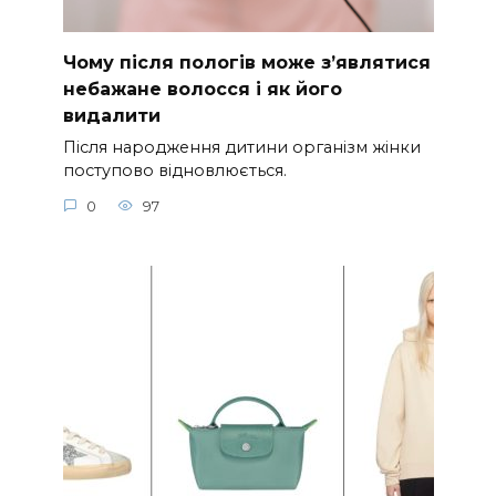
Чому після пологів може з’являтися
небажане волосся і як його
видалити
Після народження дитини організм жінки
поступово відновлюється.
0
97