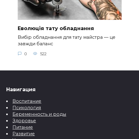
Еволюція тату обладнання
Вибір обладнання для тату майстра — це
завжди баланс
0
522
Навигация
Воспитание
Психология
Беременность и роды
Здоровье
Питание
Развитие