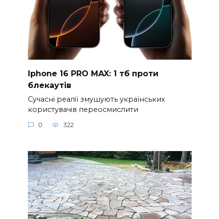
Iphone 16 PRO MAX: 1 тб проти
блекаутів
Сучасні реалії змушують українських
користувачів переосмислити
0
322