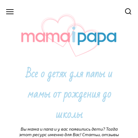
Перейти
к
содержанию
Все о детях для папы и
мамы от рождения до
школы
Вы мама и папа и у вас появились дети? Тогда
этот ресурс именно для Вас! Статьи, отзывы