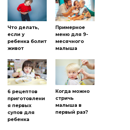
Что делать,
Примерное
если у
меню для 9-
ребенка болит
месячного
живот
малыша
Когда можно
6 рецептов
стричь
приготовлени
малыша в
я первых
первый раз?
супов для
ребенка