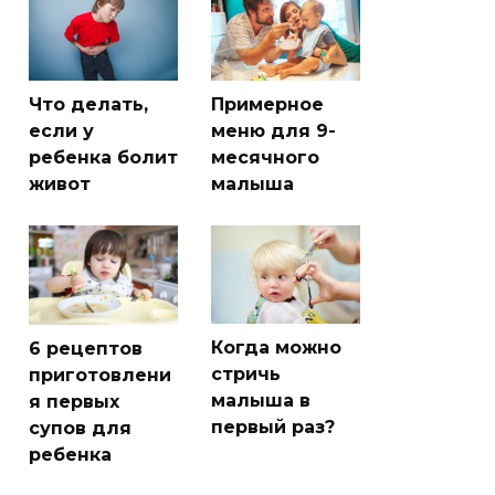
Что делать,
Примерное
если у
меню для 9-
ребенка болит
месячного
живот
малыша
Когда можно
6 рецептов
стричь
приготовлени
малыша в
я первых
первый раз?
супов для
ребенка