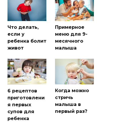
Что делать,
Примерное
если у
меню для 9-
ребенка болит
месячного
живот
малыша
Когда можно
6 рецептов
стричь
приготовлени
малыша в
я первых
первый раз?
супов для
ребенка