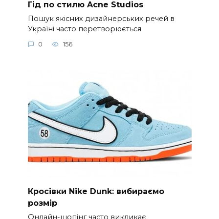
Гід по стилю Acne Studios
Пошук якісних дизайнерських речей в
Україні часто перетворюється
0
156
Кросівки Nike Dunk: вибираємо
розмір
Онлайн-шопінг часто викликає