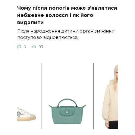
Чому після пологів може з’являтися
небажане волосся і як його
видалити
Після народження дитини організм жінки
поступово відновлюється.
0
97