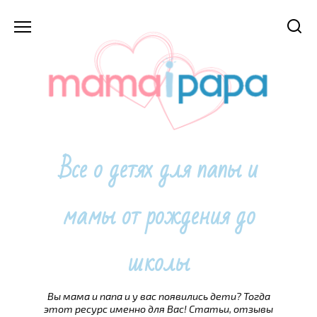
Перейти
к
содержанию
Все о детях для папы и
мамы от рождения до
школы
Вы мама и папа и у вас появились дети? Тогда
этот ресурс именно для Вас! Статьи, отзывы