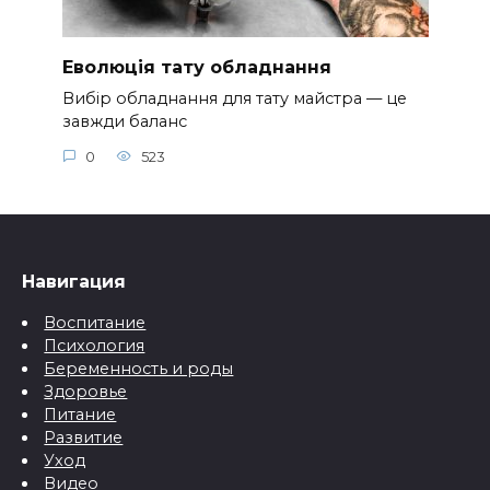
Еволюція тату обладнання
Вибір обладнання для тату майстра — це
завжди баланс
0
523
Навигация
Воспитание
Психология
Беременность и роды
Здоровье
Питание
Развитие
Уход
Видео