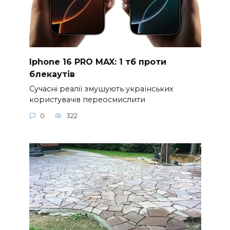
Iphone 16 PRO MAX: 1 тб проти
блекаутів
Сучасні реалії змушують українських
користувачів переосмислити
0
322