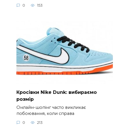
0
153
Кросівки Nike Dunk: вибираємо
розмір
Онлайн-шопінг часто викликає
побоювання, коли справа
0
213