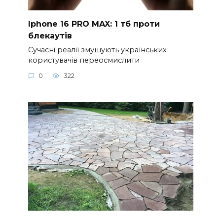
Iphone 16 PRO MAX: 1 тб проти
блекаутів
Сучасні реалії змушують українських
користувачів переосмислити
0
322