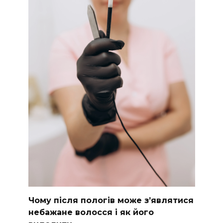
Чому після пологів може з’являтися
небажане волосся і як його