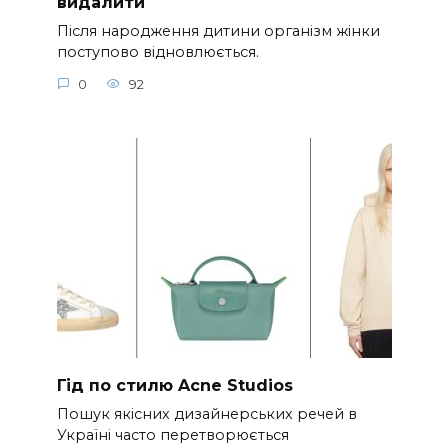
видалити
Після народження дитини організм жінки
поступово відновлюється.
0
92
Гід по стилю Acne Studios
Пошук якісних дизайнерських речей в
Україні часто перетворюється