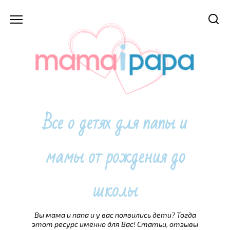
Перейти
к
содержанию
Все о детях для папы и
мамы от рождения до
школы
Вы мама и папа и у вас появились дети? Тогда
этот ресурс именно для Вас! Статьи, отзывы