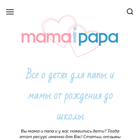
Перейти
к
содержанию
Все о детях для папы и
мамы от рождения до
школы
Вы мама и папа и у вас появились дети? Тогда
этот ресурс именно для Вас! Статьи, отзывы