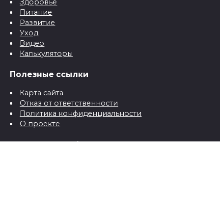
Здоровье
Питание
Развитие
Уход
Видео
Калькуляторы
Полезные ссылки
Карта сайта
Отказ от ответственности
Политика конфиденциальности
О проекте
Контактная информация
Контакты
© 2026 Все о детях для папы и мамы от рождения до
школы