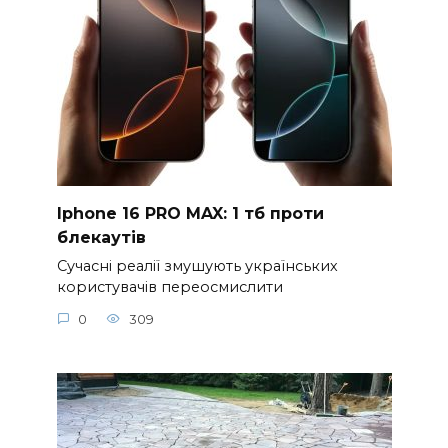
Iphone 16 PRO MAX: 1 тб проти
блекаутів
Сучасні реалії змушують українських
користувачів переосмислити
0
309