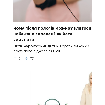
Чому після пологів може з’являтися
небажане волосся і як його
видалити
Після народження дитини організм жінки
поступово відновлюється.
0
77