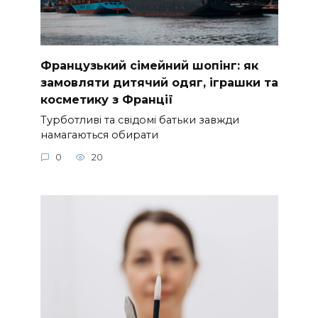
Французький сімейний шопінг: як
замовляти дитячий одяг, іграшки та
косметику з Франції
Турботливі та свідомі батьки завжди
намагаються обирати
0
20