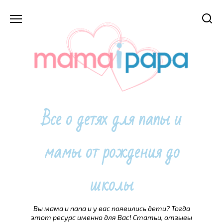
Перейти
к
содержанию
Все о детях для папы и
мамы от рождения до
школы
Вы мама и папа и у вас появились дети? Тогда
этот ресурс именно для Вас! Статьи, отзывы