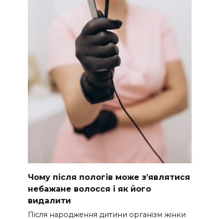
Чому після пологів може з’являтися
небажане волосся і як його
видалити
Після народження дитини організм жінки