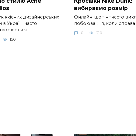
 по стилю Acne
Кросівки Nike Dunk:
ios
вибираємо розмір
к якісних дизайнерських
Онлайн-шопінг часто вик
 в Україні часто
побоювання, коли справа
творюється
0
210
150