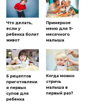
Что делать,
Примерное
если у
меню для 9-
ребенка болит
месячного
живот
малыша
Когда можно
6 рецептов
стричь
приготовлени
малыша в
я первых
первый раз?
супов для
ребенка