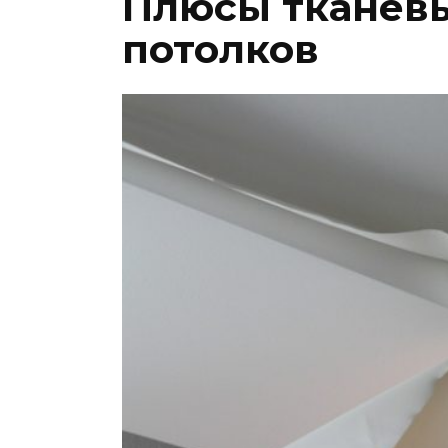
Плюсы тканев
потолков