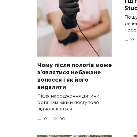
Гід
Stud
Пошу
речей
пере
0
Чому після пологів може
з’являтися небажане
волосся і як його
видалити
Після народження дитини
організм жінки поступово
відновлюється.
0
90