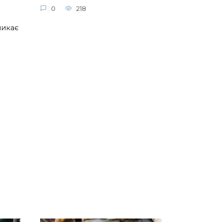
0
218
ликає