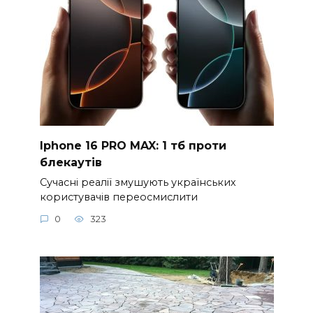
Iphone 16 PRO MAX: 1 тб проти
блекаутів
Сучасні реалії змушують українських
користувачів переосмислити
0
323