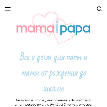
Перейти
к
содержанию
Все о детях для папы и
мамы от рождения до
школы
Вы мама и папа и у вас появились дети? Тогда
этот ресурс именно для Вас! Статьи, отзывы