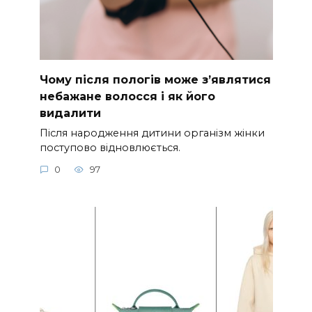
Чому після пологів може з’являтися
небажане волосся і як його
видалити
Після народження дитини організм жінки
поступово відновлюється.
0
97