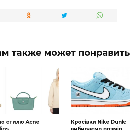
ам также может понравить
 по стилю Acne
Кросівки Nike Dunk:
ios
вибираємо розмір