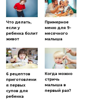
Что делать,
Примерное
если у
меню для 9-
ребенка болит
месячного
живот
малыша
Когда можно
6 рецептов
стричь
приготовлени
малыша в
я первых
первый раз?
супов для
ребенка