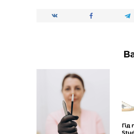
В
Гід
Stud