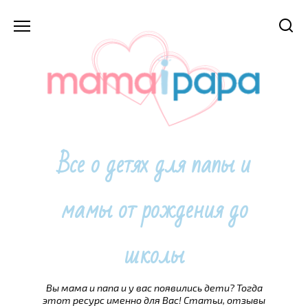
Перейти
к
содержанию
Все о детях для папы и
мамы от рождения до
школы
Вы мама и папа и у вас появились дети? Тогда
этот ресурс именно для Вас! Статьи, отзывы