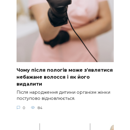
Чому після пологів може з’являтися
небажане волосся і як його
видалити
Після народження дитини організм жінки
поступово відновлюється.
0
84