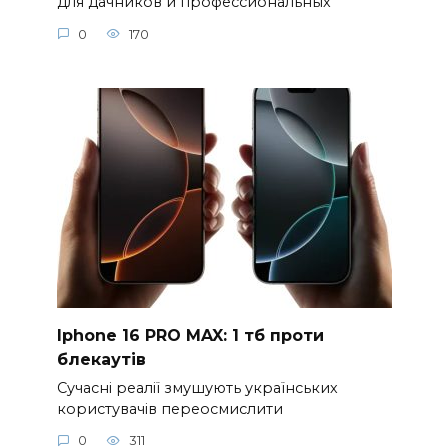
для дачников и профессиональных
0
170
Iphone 16 PRO MAX: 1 тб проти
блекаутів
Сучасні реалії змушують українських
користувачів переосмислити
0
311