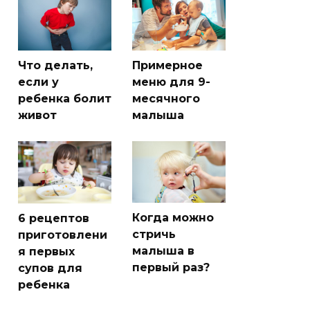
Что делать,
Примерное
если у
меню для 9-
ребенка болит
месячного
живот
малыша
Когда можно
6 рецептов
стричь
приготовлени
малыша в
я первых
первый раз?
супов для
ребенка