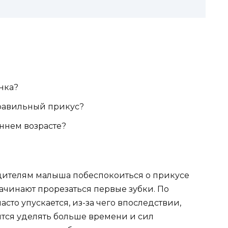
нка?
равильный прикус?
ннем возрасте?
дителям малыша побеспокоиться о прикусе
начинают прорезаться первые зубки. По
асто упускается,
из-за
чего впоследствии,
ится уделять больше времени и сил