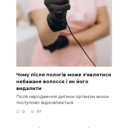
Чому після пологів може з’являтися
небажане волосся і як його
видалити
Після народження дитини організм жінки
поступово відновлюється.
0
97