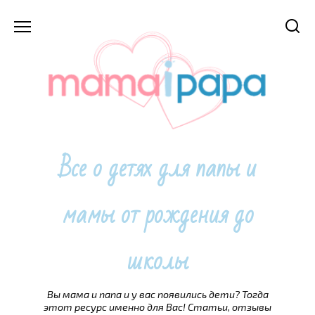
Перейти
к
содержанию
Все о детях для папы и
мамы от рождения до
школы
Вы мама и папа и у вас появились дети? Тогда
этот ресурс именно для Вас! Статьи, отзывы