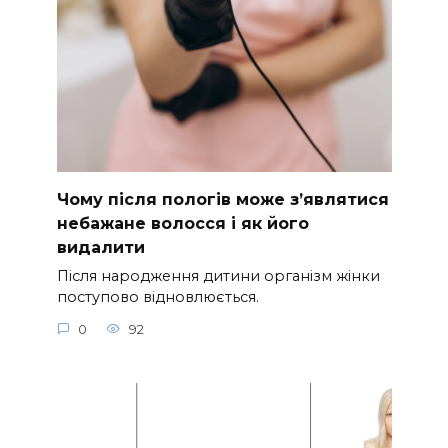
Чому після пологів може з’являтися
небажане волосся і як його
видалити
Після народження дитини організм жінки
поступово відновлюється.
0
92