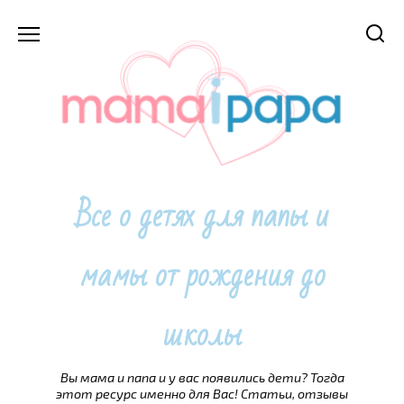
Перейти
к
содержанию
Все о детях для папы и
мамы от рождения до
школы
Вы мама и папа и у вас появились дети? Тогда
этот ресурс именно для Вас! Статьи, отзывы