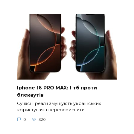
Iphone 16 PRO MAX: 1 тб проти
блекаутів
Сучасні реалії змушують українських
користувачів переосмислити
0
320