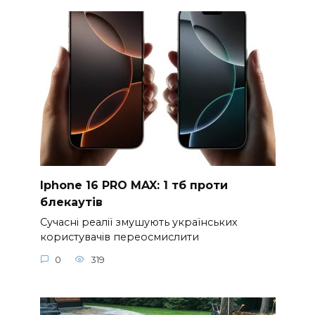
Iphone 16 PRO MAX: 1 тб проти
блекаутів
Сучасні реалії змушують українських
користувачів переосмислити
0
319