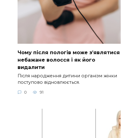
Чому після пологів може з’являтися
небажане волосся і як його
видалити
Після народження дитини організм жінки
поступово відновлюється.
0
91