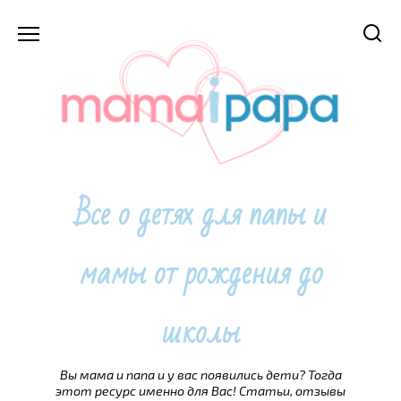
Перейти
к
содержанию
Все о детях для папы и
мамы от рождения до
школы
Вы мама и папа и у вас появились дети? Тогда
этот ресурс именно для Вас! Статьи, отзывы