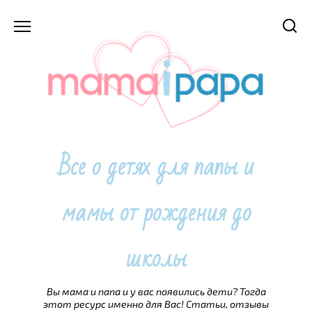
Перейти
к
содержанию
Все о детях для папы и
мамы от рождения до
школы
Вы мама и папа и у вас появились дети? Тогда
этот ресурс именно для Вас! Статьи, отзывы