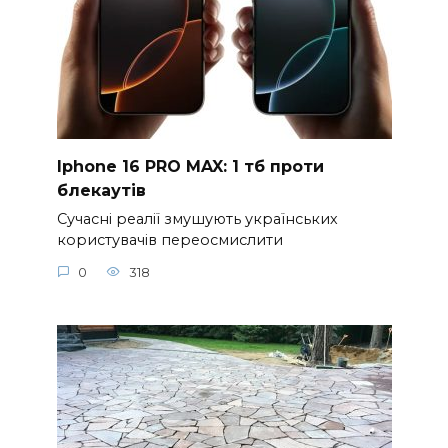
Iphone 16 PRO MAX: 1 тб проти
блекаутів
Сучасні реалії змушують українських
користувачів переосмислити
0
318