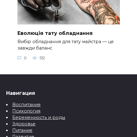
Еволюція тату обладнання
Вибір обладнання для тату майстра — це
завжди баланс
0
512
Навигация
Воспитание
Психология
Беременность и роды
Здоровье
Питание
Развитие