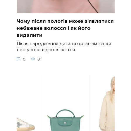
Чому після пологів може з’являтися
небажане волосся і як його
видалити
Після народження дитини організм жінки
поступово відновлюється.
0
91