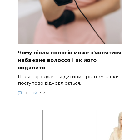
Чому після пологів може з’являтися
небажане волосся і як його
видалити
Після народження дитини організм жінки
поступово відновлюється.
0
97