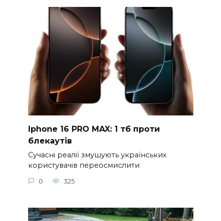
Iphone 16 PRO MAX: 1 тб проти
блекаутів
Сучасні реалії змушують українських
користувачів переосмислити
0
325