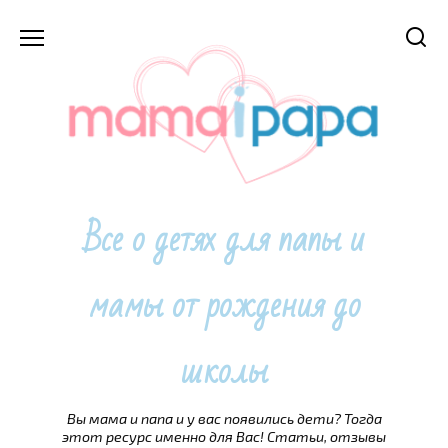
Перейти
к
содержанию
Все о детях для папы и
мамы от рождения до
школы
Вы мама и папа и у вас появились дети? Тогда
этот ресурс именно для Вас! Статьи, отзывы