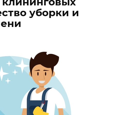
 клининговых
ество уборки и
мени