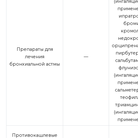
(ингаляц
примене
ипратр
бром
кромо
недокр
орципрена
Препараты для
пирбутер
лечения
—
сальбута
бронхиальной астмы
флуниз
(ингаляц
примене
сальмете
теофил
триамци
(ингаляц
примене
Противокашлевые