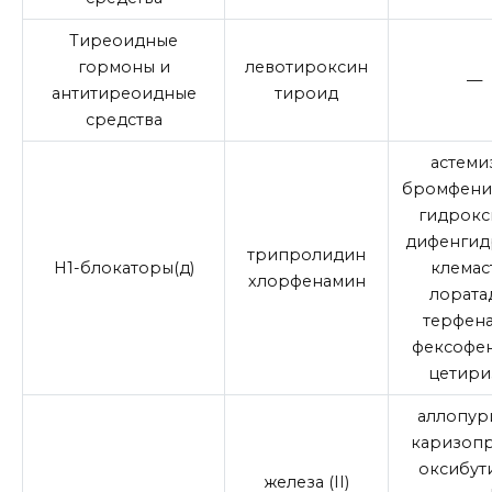
Тиреоидные
гормоны и
левотироксин
—
антитиреоидные
тироид
средства
астеми
бромфени
гидрокс
дифенгид
трипролидин
H1-блокаторы(д)
клемас
хлорфенамин
лората
терфен
фексофе
цетири
аллопур
каризоп
оксибут
железа (II)