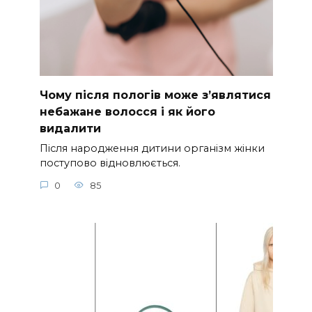
Чому після пологів може з’являтися
небажане волосся і як його
видалити
Після народження дитини організм жінки
поступово відновлюється.
0
85