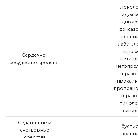
атеноло
гидрал
дигок
доксаз
клони
лабетал
лидок
Сердечно-
—
метилд
сосудистые средства
метопрол
празо
прокаин
пропрано
теразо
тимоло
хинид
Седативные и
буспи
снотворные
—
золпи
средства