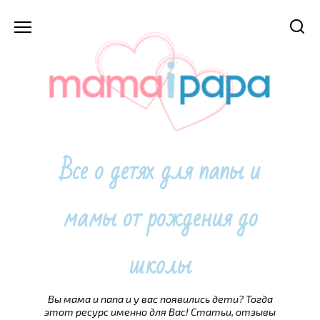
Перейти
к
содержанию
Все о детях для папы и
мамы от рождения до
школы
Вы мама и папа и у вас появились дети? Тогда
этот ресурс именно для Вас! Статьи, отзывы