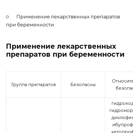
Применение лекарственных препаратов
при беременности
Применение лекарственных
препаратов при беременности
Относит
Группа препаратов
Безопасны
безопа
гидрокод
гидромор
диклофен
ибупроф
кетопроф