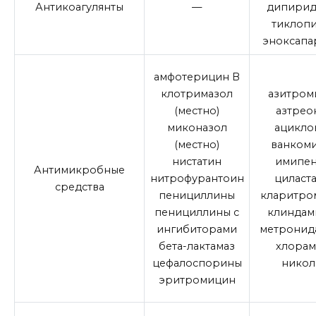
Антикоагулянты
—
дипирид
тиклоп
эноксапа
амфотерицин B
клотримазол
азитром
(местно)
азтрео
миконазол
ацикло
(местно)
ванком
нистатин
имипен
Антимикробные
нитрофурантоин
циласт
средства
пенициллины
кларитро
пенициллины с
клиндам
ингибиторами
метронида
бета-лактамаз
хлорам
цефалоспорины
никол
эритромицин