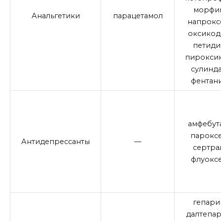
морфин
Анальгетики
парацетамол
напрокс
оксикод
петиди
пироксик
сулинда
фентани
амфебут
парокс
Антидепрессанты
—
сертра
флуокс
гепари
далтепар