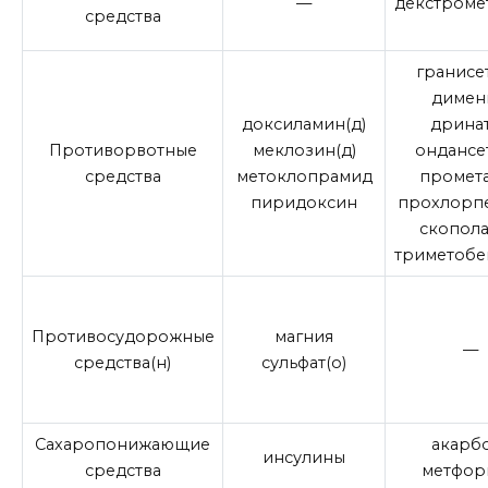
—
декстроме
средства
гранисе
димен
доксиламин(д)
дринат
Противорвотные
меклозин(д)
ондансе
средства
метоклопрамид
промет
пиридоксин
прохлорп
скопол
триметобе
Противосудорожные
магния
—
средства(н)
сульфат(о)
Сахаропонижающие
акарб
инсулины
средства
метфор