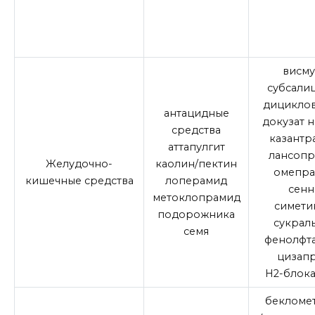
висму
субсали
дицикло
антацидные
докузат 
средства
казантр
аттапулгит
лансопр
Желудочно-
каолин/пектин
омепра
кишечные средства
лоперамид
сенн
метоклопрамид
симети
подорожника
сукрал
семя
фенолфт
цизап
H2-блок
бекломе