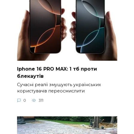
Iphone 16 PRO MAX: 1 тб проти
блекаутів
Сучасні реалії змушують українських
користувачів переосмислити
0
311