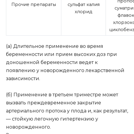
пропо
Прочие препараты
сульфат калия
суматри
хлорид
флавок
хлорзок
циклобен
(a) Длительное применение во время
беременности или прием высоких доз при
доношенной беременности ведет к
появлению у новорожденного лекарственной
зависимости.
(б) Применение в третьем триместре может
вызвать преждевременное закрытие
артериального протока у плода и, как результат,
— стойкую легочную гипертензию у
новорожденного.