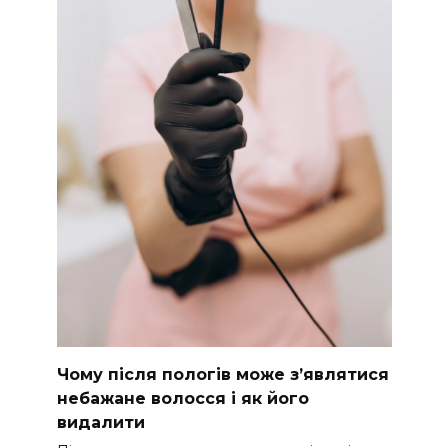
Чому після пологів може з’являтися
небажане волосся і як його
видалити