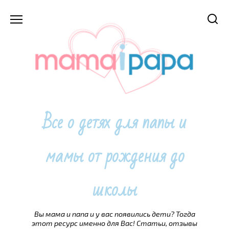
Перейти
к
содержанию
Все о детях для папы и
мамы от рождения до
школы
Вы мама и папа и у вас появились дети? Тогда
этот ресурс именно для Вас! Статьи, отзывы