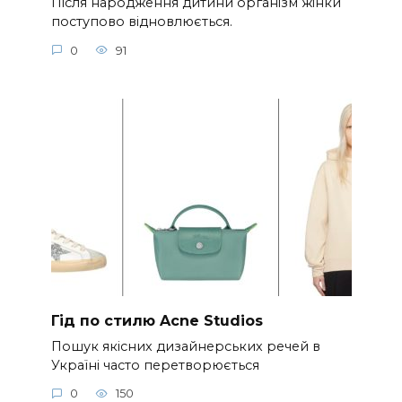
Після народження дитини організм жінки
поступово відновлюється.
0
91
Гід по стилю Acne Studios
Пошук якісних дизайнерських речей в
Україні часто перетворюється
0
150