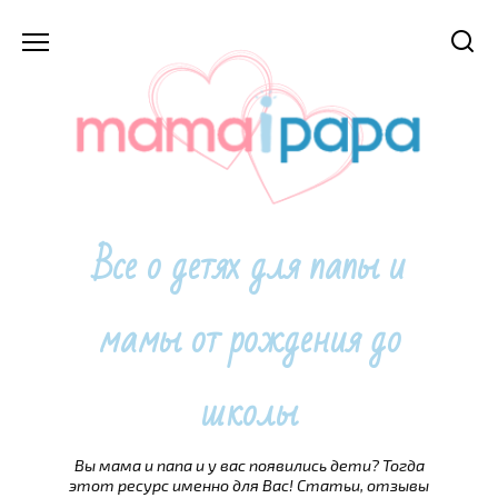
Перейти
к
содержанию
Все о детях для папы и
мамы от рождения до
школы
Вы мама и папа и у вас появились дети? Тогда
этот ресурс именно для Вас! Статьи, отзывы