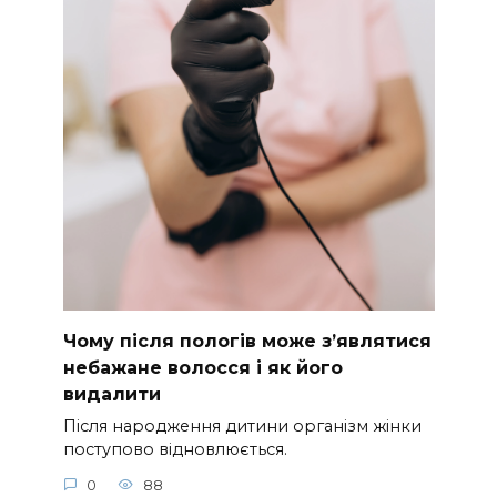
Чому після пологів може з’являтися
небажане волосся і як його
видалити
Після народження дитини організм жінки
поступово відновлюється.
0
88