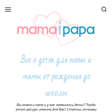
Перейти
к
содержанию
Все о детях для папы и
мамы от рождения до
школы
Вы мама и папа и у вас появились дети? Тогда
этот ресурс именно для Вас! Статьи, отзывы