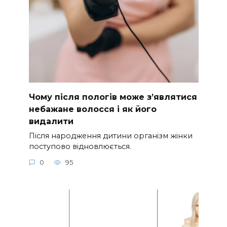
Чому після пологів може з’являтися
небажане волосся і як його
видалити
Після народження дитини організм жінки
поступово відновлюється.
0
95