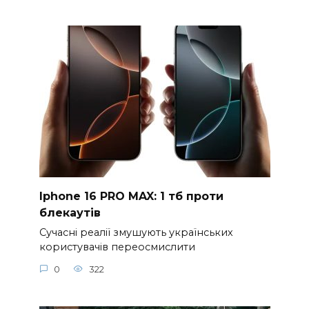
Iphone 16 PRO MAX: 1 тб проти
блекаутів
Сучасні реалії змушують українських
користувачів переосмислити
0
322