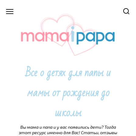
Перейти
к
содержанию
Все о детях для папы и
мамы от рождения до
школы
Вы мама и папа и у вас появились дети? Тогда
этот ресурс именно для Вас! Статьи, отзывы