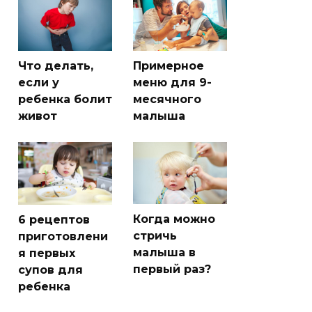
Что делать,
Примерное
если у
меню для 9-
ребенка болит
месячного
живот
малыша
Когда можно
6 рецептов
стричь
приготовлени
малыша в
я первых
первый раз?
супов для
ребенка