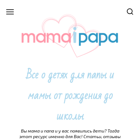
Перейти
к
содержанию
Все о детях для папы и
мамы от рождения до
школы
Вы мама и папа и у вас появились дети? Тогда
этот ресурс именно для Вас! Статьи, отзывы