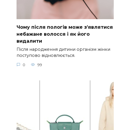
Чому після пологів може з’являтися
небажане волосся і як його
видалити
Після народження дитини організм жінки
поступово відновлюється.
0
99