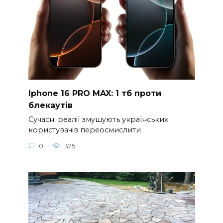
Iphone 16 PRO MAX: 1 тб проти
блекаутів
Сучасні реалії змушують українських
користувачів переосмислити
0
325