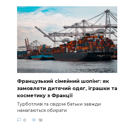
Французький сімейний шопінг: як
замовляти дитячий одяг, іграшки та
косметику з Франції
Турботливі та свідомі батьки завжди
намагаються обирати
0
18