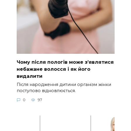
Чому після пологів може з’являтися
небажане волосся і як його
видалити
Після народження дитини організм жінки
поступово відновлюється.
0
97