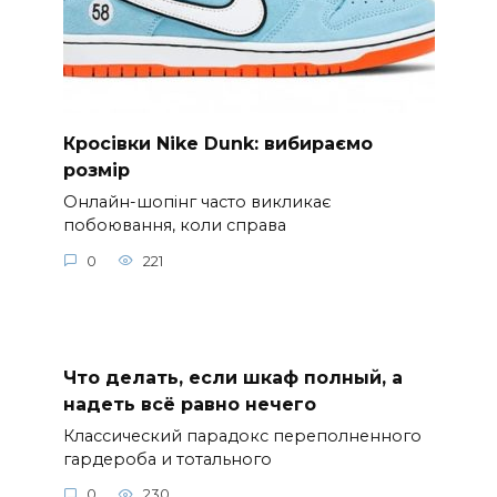
Кросівки Nike Dunk: вибираємо
розмір
Онлайн-шопінг часто викликає
побоювання, коли справа
0
221
Что делать, если шкаф полный, а
надеть всё равно нечего
Классический парадокс переполненного
гардероба и тотального
0
230