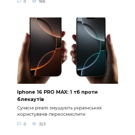
0
186
Iphone 16 PRO MAX: 1 тб проти
блекаутів
Сучасні реалії змушують українських
користувачів переосмислити
0
323