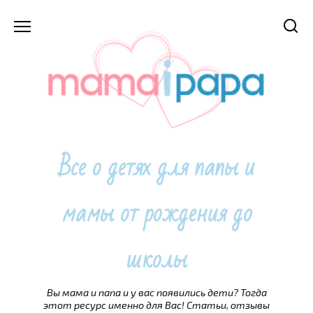
Перейти
к
содержанию
Все о детях для папы и
мамы от рождения до
школы
Вы мама и папа и у вас появились дети? Тогда
этот ресурс именно для Вас! Статьи, отзывы