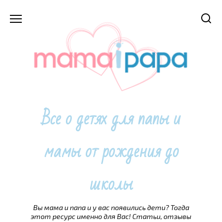
Перейти
к
содержанию
Все о детях для папы и
мамы от рождения до
школы
Вы мама и папа и у вас появились дети? Тогда
этот ресурс именно для Вас! Статьи, отзывы