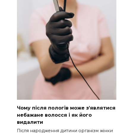
Чому після пологів може з’являтися
небажане волосся і як його
видалити
Після народження дитини організм жінки