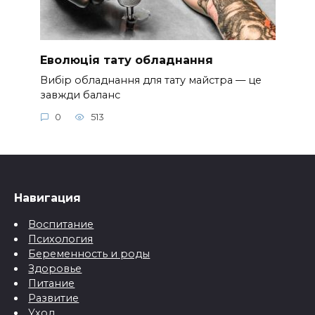
Еволюція тату обладнання
Вибір обладнання для тату майстра — це
завжди баланс
0
513
Навигация
Воспитание
Психология
Беременность и роды
Здоровье
Питание
Развитие
Уход