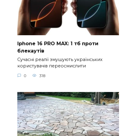
Iphone 16 PRO MAX: 1 тб проти
блекаутів
Сучасні реалії змушують українських
користувачів переосмислити
0
318