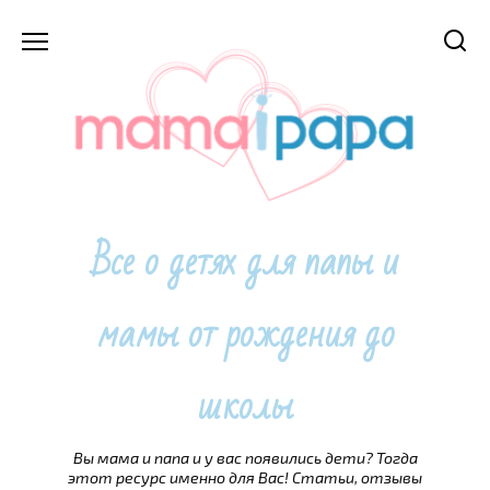
Перейти
к
содержанию
Все о детях для папы и
мамы от рождения до
школы
Вы мама и папа и у вас появились дети? Тогда
этот ресурс именно для Вас! Статьи, отзывы