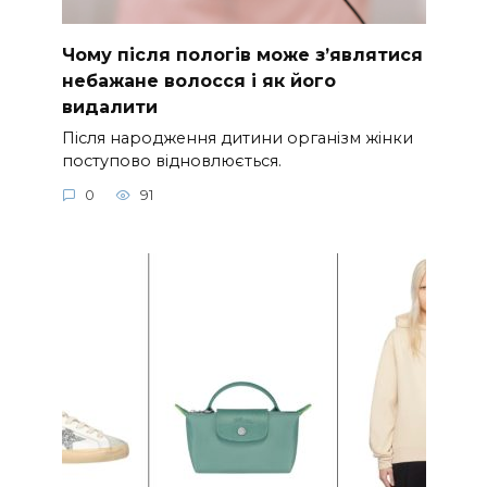
Чому після пологів може з’являтися
небажане волосся і як його
видалити
Після народження дитини організм жінки
поступово відновлюється.
0
91