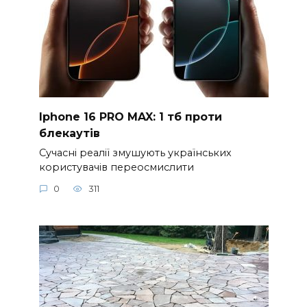
Iphone 16 PRO MAX: 1 тб проти
блекаутів
Сучасні реалії змушують українських
користувачів переосмислити
0
311