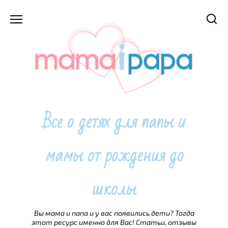
Перейти
к
содержанию
Все о детях для папы и
мамы от рождения до
школы
Вы мама и папа и у вас появились дети? Тогда
этот ресурс именно для Вас! Статьи, отзывы