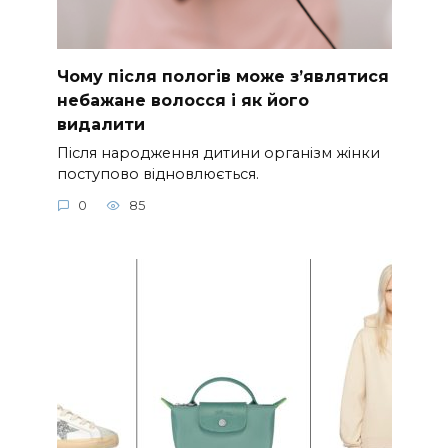
Чому після пологів може з’являтися
небажане волосся і як його
видалити
Після народження дитини організм жінки
поступово відновлюється.
0
85