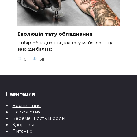
Еволюція тату обладнання
Вибір обладнання для тату майстра — це
завжди баланс
0
511
Навигация
Воспитание
Психология
Беременность и роды
Здоровье
Питание