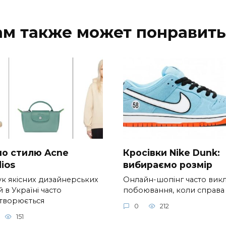
ам также может понравить
 по стилю Acne
Кросівки Nike Dunk:
ios
вибираємо розмір
к якісних дизайнерських
Онлайн-шопінг часто вик
 в Україні часто
побоювання, коли справа
творюється
0
212
151