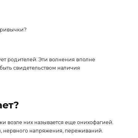
 привычки?
нует родителей. Эти волнения вполне
 быть свидетельством наличия
ает?
жи возле них называется еще онихофагией.
ти, нервного напряжения, переживаний.