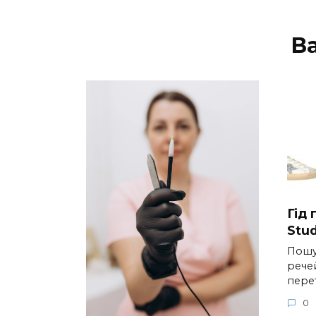
В
Гід
Stud
Пошу
речей
пере
0