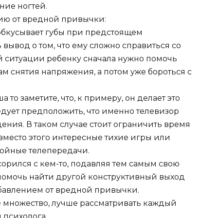
ние ногтей.
ию от вредной привычки:
 обкусывает губы при предстоящем
 вывод о том, что ему сложно справиться со
ой ситуации ребенку сначала нужно помочь
ам снятия напряжения, а потом уже бороться с
то заметите, что, к примеру, он делает это
едует предположить, что именно телевизор
ния. В таком случае стоит ограничить время
вместо этого интересные тихие игры или
койные телепередачи.
сорился с кем-то, подавляя тем самым свою
 помочь найти другой конструктивный выход
избавлением от вредной привычки.
 множество, лучше рассматривать каждый
 психолога.