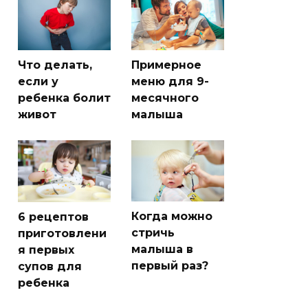
Что делать,
Примерное
если у
меню для 9-
ребенка болит
месячного
живот
малыша
Когда можно
6 рецептов
стричь
приготовлени
малыша в
я первых
первый раз?
супов для
ребенка