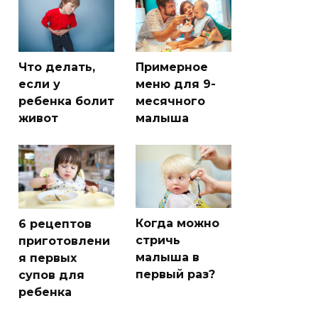
Что делать,
Примерное
если у
меню для 9-
ребенка болит
месячного
живот
малыша
Когда можно
6 рецептов
стричь
приготовлени
малыша в
я первых
первый раз?
супов для
ребенка