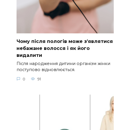
Чому після пологів може з’являтися
небажане волосся і як його
видалити
Після народження дитини організм жінки
поступово відновлюється.
0
91