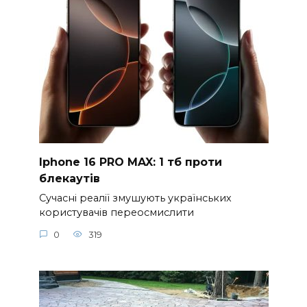
Iphone 16 PRO MAX: 1 тб проти
блекаутів
Сучасні реалії змушують українських
користувачів переосмислити
0
319