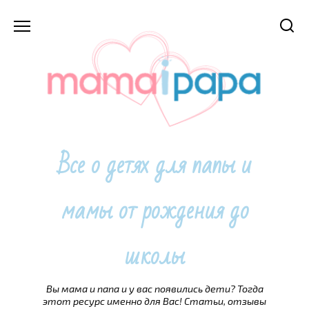
Перейти
к
содержанию
Все о детях для папы и
мамы от рождения до
школы
Вы мама и папа и у вас появились дети? Тогда
этот ресурс именно для Вас! Статьи, отзывы