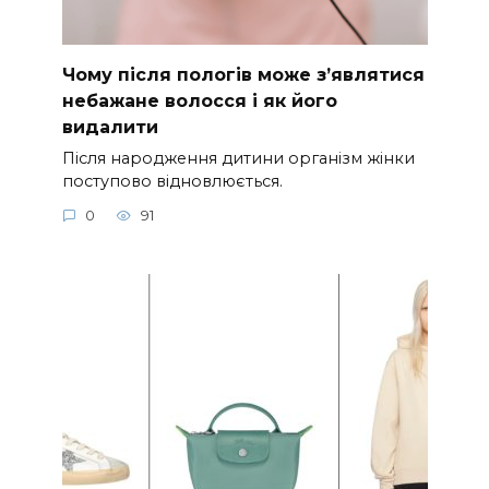
Чому після пологів може з’являтися
небажане волосся і як його
видалити
Після народження дитини організм жінки
поступово відновлюється.
0
91