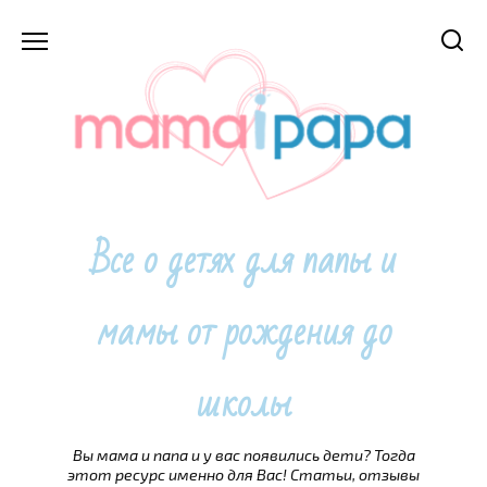
Перейти
к
содержанию
Все о детях для папы и
мамы от рождения до
школы
Вы мама и папа и у вас появились дети? Тогда
этот ресурс именно для Вас! Статьи, отзывы