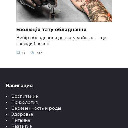
Еволюція тату обладнання
Вибір обладнання для тату майстра — це
завжди баланс
0
512
Навигация
Воспитание
Психология
Беременность и роды
Здоровье
Питание
Развитие