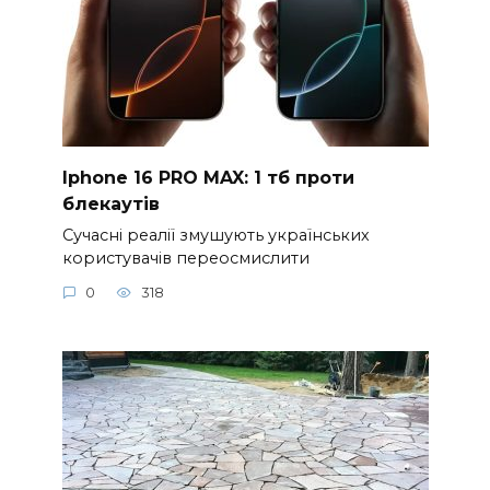
Iphone 16 PRO MAX: 1 тб проти
блекаутів
Сучасні реалії змушують українських
користувачів переосмислити
0
318