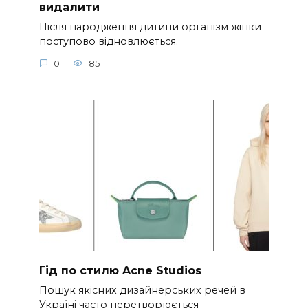
видалити
Після народження дитини організм жінки
поступово відновлюється.
0
85
Гід по стилю Acne Studios
Пошук якісних дизайнерських речей в
Україні часто перетворюється