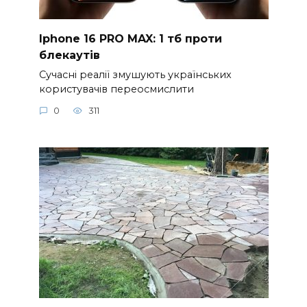
Iphone 16 PRO MAX: 1 тб проти
блекаутів
Сучасні реалії змушують українських
користувачів переосмислити
0
311