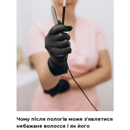
Чому після пологів може з’являтися
небажане волосся і як його