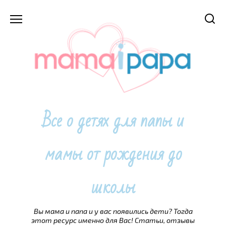
Перейти
к
содержанию
Все о детях для папы и
мамы от рождения до
школы
Вы мама и папа и у вас появились дети? Тогда
этот ресурс именно для Вас! Статьи, отзывы