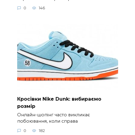
0
146
Кросівки Nike Dunk: вибираємо
розмір
Онлайн-шопінг часто викликає
побоювання, коли справа
0
182