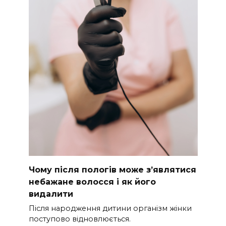
Чому після пологів може з’являтися
небажане волосся і як його
видалити
Після народження дитини організм жінки
поступово відновлюється.