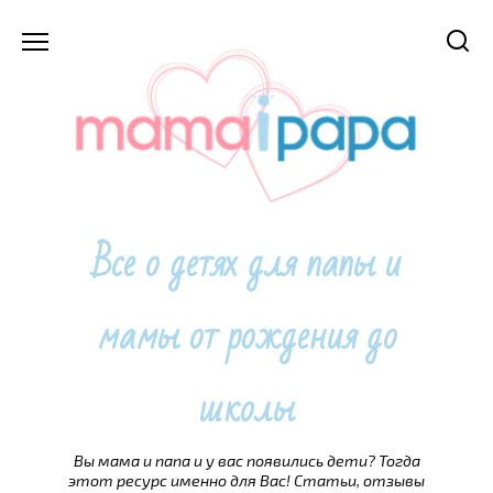
Перейти
к
содержанию
Все о детях для папы и
мамы от рождения до
школы
Вы мама и папа и у вас появились дети? Тогда
этот ресурс именно для Вас! Статьи, отзывы