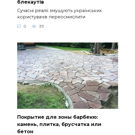
блекаутів
Сучасні реалії змушують українських
користувачів переосмислити
0
311
Покрытие для зоны барбекю:
камень, плитка, брусчатка или
бетон