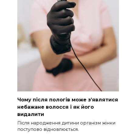
Чому після пологів може з’являтися
небажане волосся і як його
видалити
Після народження дитини організм жінки
поступово відновлюється.