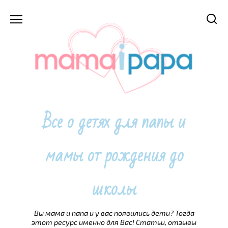
Перейти
к
содержанию
Все о детях для папы и
мамы от рождения до
школы
Вы мама и папа и у вас появились дети? Тогда
этот ресурс именно для Вас! Статьи, отзывы