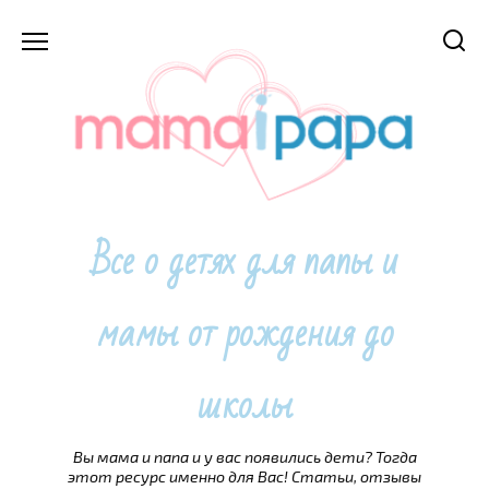
Перейти
к
содержанию
Все о детях для папы и
мамы от рождения до
школы
Вы мама и папа и у вас появились дети? Тогда
этот ресурс именно для Вас! Статьи, отзывы