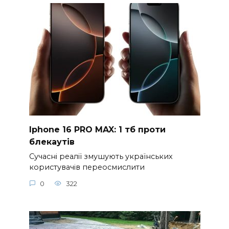
Iphone 16 PRO MAX: 1 тб проти
блекаутів
Сучасні реалії змушують українських
користувачів переосмислити
0
322