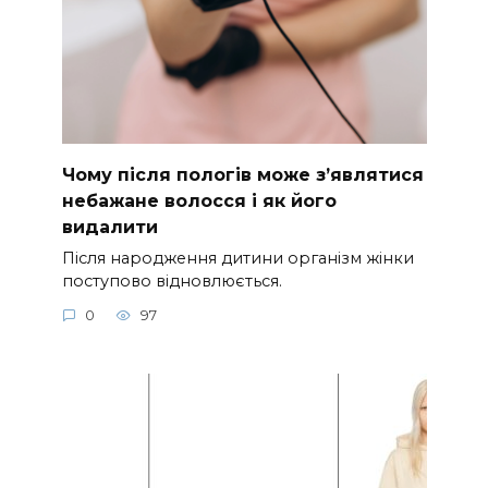
Чому після пологів може з’являтися
небажане волосся і як його
видалити
Після народження дитини організм жінки
поступово відновлюється.
0
97