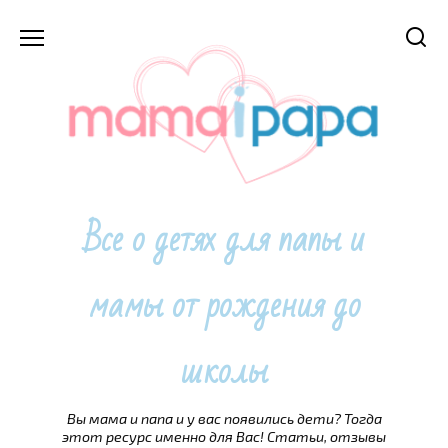
Перейти
к
содержанию
Все о детях для папы и
мамы от рождения до
школы
Вы мама и папа и у вас появились дети? Тогда
этот ресурс именно для Вас! Статьи, отзывы