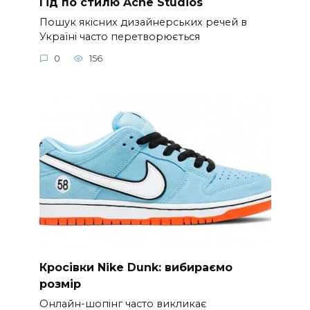
Гід по стилю Acne Studios
Пошук якісних дизайнерських речей в
Україні часто перетворюється
0
156
Кросівки Nike Dunk: вибираємо
розмір
Онлайн-шопінг часто викликає