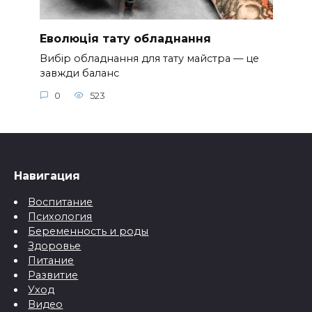
Еволюція тату обладнання
Вибір обладнання для тату майстра — це
завжди баланс
0
523
Навигация
Воспитание
Психология
Беременность и роды
Здоровье
Питание
Развитие
Уход
Видео