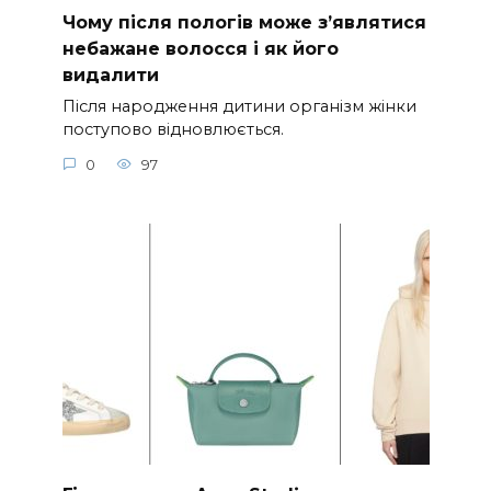
Чому після пологів може з’являтися
небажане волосся і як його
видалити
Після народження дитини організм жінки
поступово відновлюється.
0
97