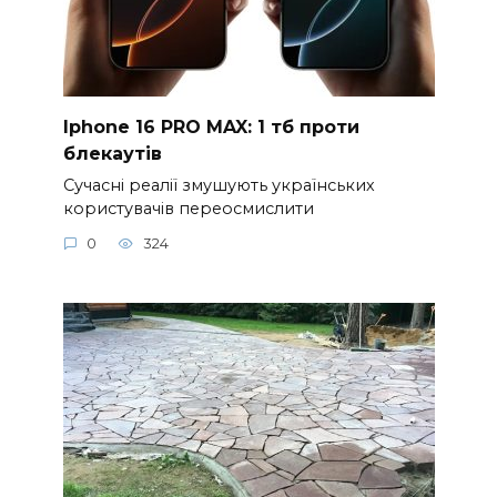
Iphone 16 PRO MAX: 1 тб проти
блекаутів
Сучасні реалії змушують українських
користувачів переосмислити
0
324