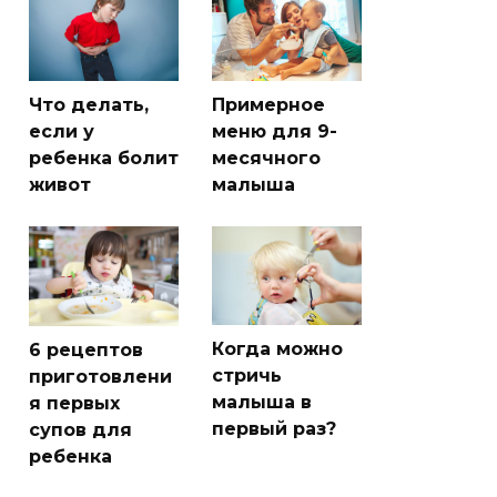
Что делать,
Примерное
если у
меню для 9-
ребенка болит
месячного
живот
малыша
Когда можно
6 рецептов
стричь
приготовлени
малыша в
я первых
первый раз?
супов для
ребенка