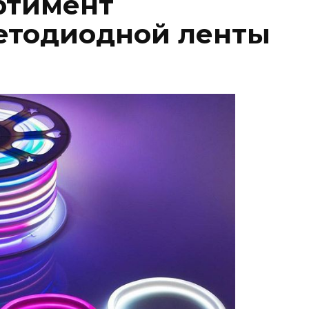
ртимент
етодиодной ленты