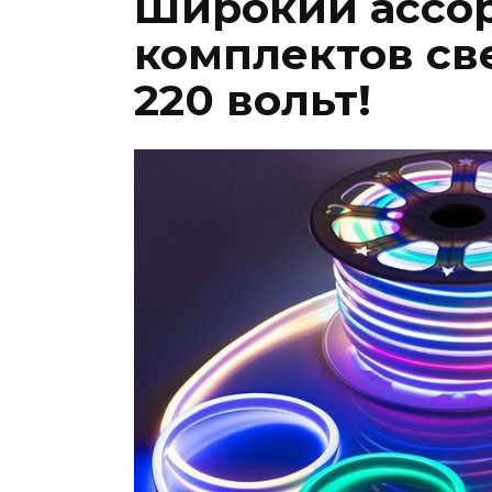
Широкий ассо
комплектов св
220 вольт!