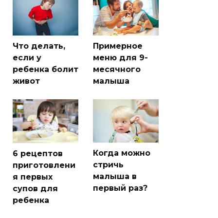
Что делать,
Примерное
если у
меню для 9-
ребенка болит
месячного
живот
малыша
Когда можно
6 рецептов
стричь
приготовлени
малыша в
я первых
первый раз?
супов для
ребенка