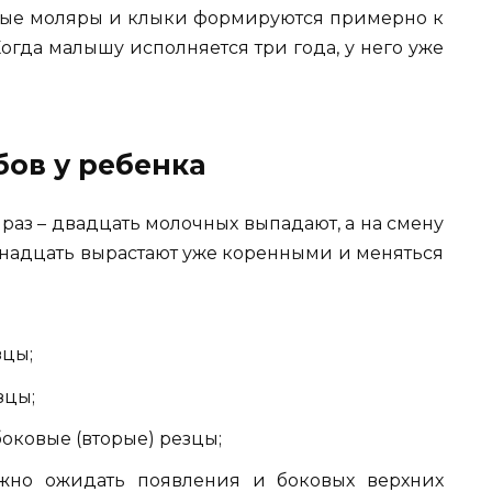
вые моляры и клыки формируются примерно к
Когда малышу исполняется три года, у него уже
бов у ребенка
раз – двадцать молочных выпадают, а на смену
енадцать вырастают уже коренными и меняться
зцы;
зцы;
боковые (вторые) резцы;
жно ожидать появления и боковых верхних