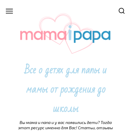
Перейти
к
содержанию
Все о детях для папы и
мамы от рождения до
школы
Вы мама и папа и у вас появились дети? Тогда
этот ресурс именно для Вас! Статьи, отзывы