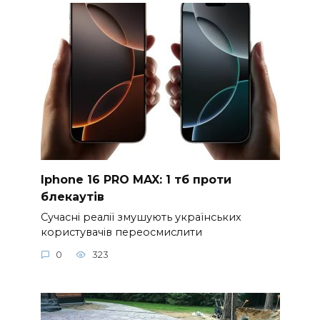
Iphone 16 PRO MAX: 1 тб проти
блекаутів
Сучасні реалії змушують українських
користувачів переосмислити
0
323