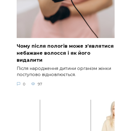
Чому після пологів може з’являтися
небажане волосся і як його
видалити
Після народження дитини організм жінки
поступово відновлюється.
0
97